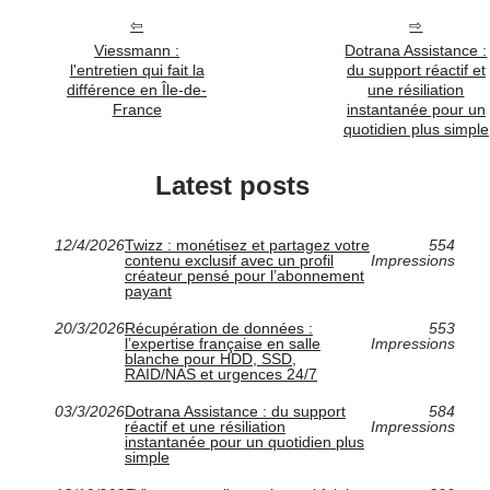
Viessmann :
Dotrana Assistance :
l'entretien qui fait la
du support réactif et
différence en Île-de-
une résiliation
France
instantanée pour un
quotidien plus simple
Latest posts
12/4/2026
Twizz : monétisez et partagez votre
554
contenu exclusif avec un profil
Impressions
créateur pensé pour l’abonnement
payant
20/3/2026
Récupération de données :
553
l’expertise française en salle
Impressions
blanche pour HDD, SSD,
RAID/NAS et urgences 24/7
03/3/2026
Dotrana Assistance : du support
584
réactif et une résiliation
Impressions
instantanée pour un quotidien plus
simple