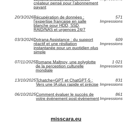
créateur pensé pour l’abonnement
payant
20/3/2026
Récupération de données :
571
l’expertise française en salle
Impressions
blanche pour HDD, SSD,
RAID/NAS et urgences 24/7
03/3/2026
Dotrana Assistance : du support
609
réactif et une résiliation
Impressions
instantanée pour un quotidien plus
simple
07/11/2025
Romane Maltnoy, une polyglotte
1 021
de la perception culturelle
Impressions
mondiale
13/10/2025
Tchatche+GPT et ChatGPT-5 :
831
Vers une IA plus rapide et précise
Impressions
06/10/2025
Comment évaluer le succès de
861
votre évènement post-évènement
Impressions
misscara.eu